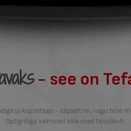
avaks
- see on Tefa
aadige ja küpsetage - täpselt nii, nagu teile m
Optigrilliga valmivad kõik road täiuslikult.