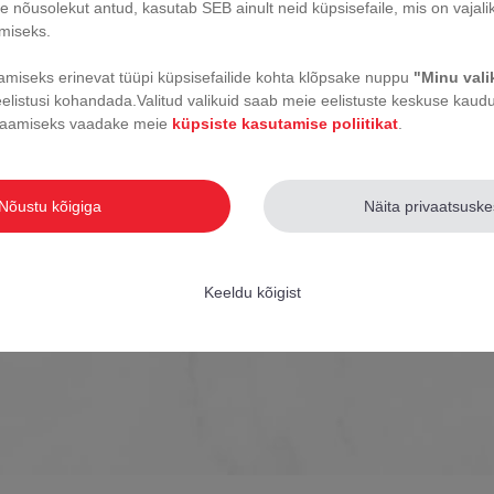
Vahetatavad pla
 nõusolekut antud, kasutab SEB ainult neid küpsisefaile, mis on vajali
imiseks.
miseks erinevat tüüpi küpsisefailide kohta klõpsake nuppu
"Minu val
Paksuse mõõtmi
eelistusi kohandada.
Valitud valikuid saab meie eelistuste keskuse kaudu 
 saamiseks vaadake meie
küpsiste kasutamise poliitikat
.
Nõustu kõigiga
Näita privaatsusk
Keeldu kõigist