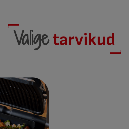
Valige
tarvikud