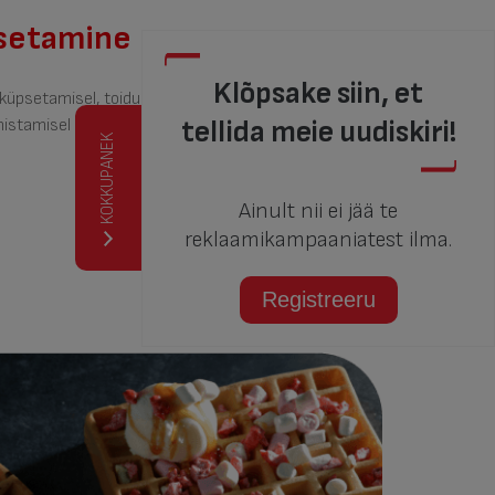
psetamine
Klõpsake siin, et
küpsetamisel, toidu
tellida meie uudiskiri!
stamisel lõputuid võimalusi.
KOKKUPANEK
Ainult nii ei jää te
reklaamikampaaniatest ilma.
Registreeru