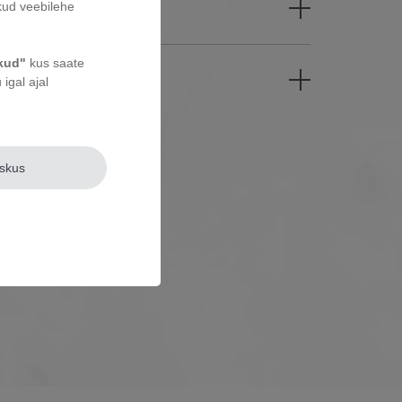
adid
kud veebilehe
ikud"
kus saate
se süsteem
igal ajal
eskus