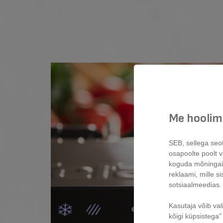
Me hoolime
SEB, sellega seo
osapoolte poolt vä
koguda mõninga
reklaami, mille s
sotsiaalmeedias.
Kasutaja võib val
kõigi küpsistega" 