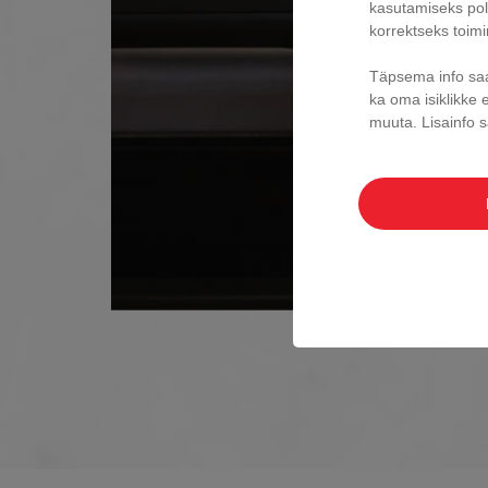
kasutamiseks pole
korrektseks toim
Täpsema info saa
ka oma isiklikke 
muuta.
Lisainfo