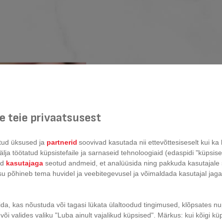
 teie privaatsusest
Nutikas grillisü
tud üksused ja
partnerid
soovivad kasutada nii ettevõttesiseselt kui k
lja töötatud küpsistefaile ja sarnaseid tehnoloogiaid (edaspidi "küpsisefa
Automaatprogrammid eri tüüpi roo
id
kasutajaga
seotud andmeid, et analüüsida ning pakkuda kasutajale 
steikideni. Seadmesse integreerit
isu põhineb tema huvidel ja veebitegevusel ja võimaldada kasutajal jag
sammulisi juhised ja teavitab, kui 
ida, kas nõustuda või tagasi lükata ülaltoodud tingimused, klõpsates 
või valides valiku "Luba ainult vajalikud küpsised". Märkus: kui kõigi küp