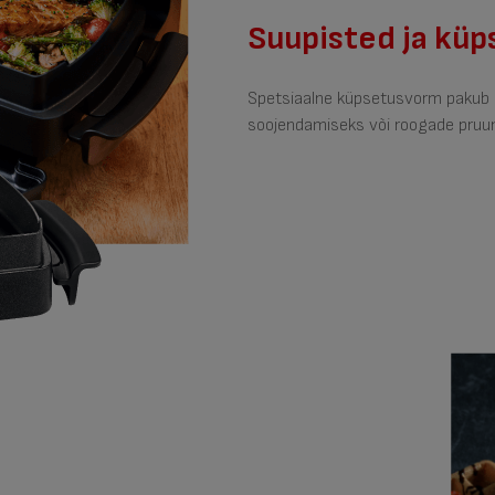
Suupisted ja kü
Spetsiaalne küpsetusvorm pakub 
soojendamiseks või roogade pruuni